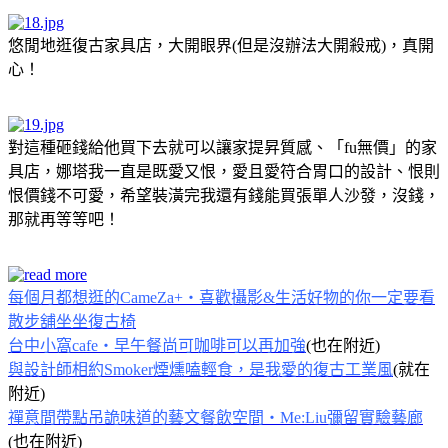
悠閒地逛復古家具店，大開眼界(但是沒辦法大開殺戒)，真開
心！
對這種砸錢給他買下去就可以讓家提昇質感、「fu無價」的家
具店，娜塔我一直是既愛又恨，愛且愛符合胃口的設計、恨則
恨價錢不可愛，希望裝潢完我還有錢能買張單人沙發，沒錢，
那就再等等吧！
每個月都想逛的CameZa+‧喜歡攝影&生活好物的你一定要看
散步舖坐坐復古椅
台中小窩cafe‧早午餐尚可咖啡可以再加強
(也在附近)
與設計師相約Smoker煙燻嗑輕食，是我愛的復古工業風
(就在
附近)
禪意間帶點吊詭味道的藝文餐飲空間‧Me:Liu彌留實驗藝廊
(也在附近)