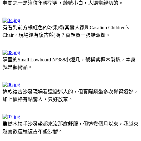
老闆之一是這位年輕型男，綽號小白，人還蠻親切的。
有看到前方橘紅色的冰果椅(其實人家叫Casalino Children´s
Chair，現場還有復古藍)嗎？真想買一張給派妞。
隔壁的Small Lowboard Nº388小邊几，號稱紫檀木製造，本身
就是藝術品。
這款復古沙發現場看還蠻迷人的，但實際躺坐多次覺得還好，
加上價格有點驚人，只好放棄。
雖然木扶手沙發坐起來沒那麼舒服，但這幾個月以來，我越來
越喜歡這種復古布墊沙發。