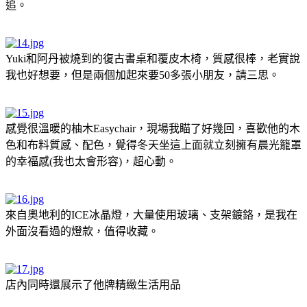
追。
Yuki和阿丹被燒到的復古書桌和覆皮木椅，質感很棒，老實說
我也好想要，但是兩個加起來要50多張小朋友，請三思。
感覺很溫暖的柚木Easychair，現場我瞄了好幾回，喜歡他的木
色和布料質感、配色，覺得冬天坐這上面就立刻擁有晨光籠罩
的幸福感(我也太會形容)，超心動。
來自奧地利的ICE冰晶燈，大量使用玻璃、支架鍍鉻，是我在
外面沒看過的燈款，值得收藏。
店內同時還展示了他牌精緻生活用品