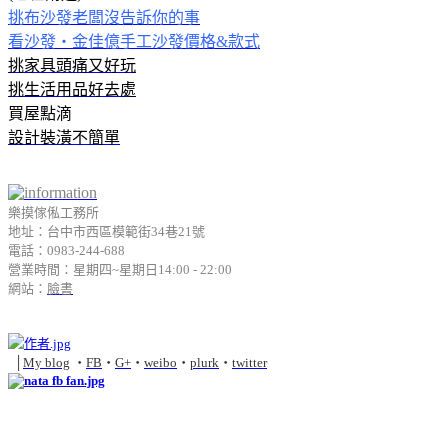
挑布沙發老闆沒告訴你的事
看沙發‧金佳億手工沙發價格&款式
挑家具頭痛又好玩
挑生活用品好去處
買屋點滴
設計裝潢不簡單
樂摸傢俬工務所
地址：台中市西區模範街34巷21號
電話：0983-244-688
營業時間：星期四~星期日14:00 - 22:00
網站：
臉書
│
My blog
‧
FB
‧
G+
‧
weibo
‧
plurk
‧
twitter