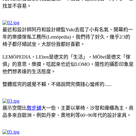
找並不容易。
最近和設計師阿丹和設計總監Yuki去逛了小有名氣、開幕約一
年的
樂摸傢俬工務所
(Lemöpedia)，我們待了好久，幾乎2/3的
椅子都仔細試坐，大部份我都好喜歡。
LEMÖPEDIA，LEben是德文的「生活」，MÖbel是德文「傢
俱」的意思，樂摸，唸起來也近似LOMO，隨性的攝影印象是
他們想表達的生活態度。
整體逛完的感覺不賴，不過說問完價錢心蠻疼的......
展示空間比
散步舖
大一些，主要以單椅、沙發和邊櫃為主，商
品多來自歐洲，例如丹麥、奧地利等60~90年代的設計家具。