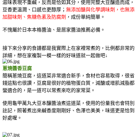
滋味表現不重鹹，反而是恰如其分，使用完整大豆釀造而成，
豆香更溫潤、口感也更醇厚；
無添加醣與化學調味劑，也無添
加甜味劑、焦糖色素及防腐劑
，成份單純簡單。
不愧屬於日本本格醬油、是居家醬油推薦必備。
接下來分享的食譜都是我實際上在家裡常煮的，比例都非常的
詳細，想在家複製一模一樣的好味道就一起做吧↓
蔥燒醬香豆腐
簡稱蔥燒豆腐，這道菜非常適合新手，食材也容易取得，很省
錢這點也很讚，豆腐是很好的植物蛋白質，減醣或增肌減脂都
蠻適合的，是一道可以常煮來吃的家常菜。
使用龜甲萬丸大豆本釀醬油煮這道菜，使用的份量我也會特別
註記，照著煮出來鹹香度剛剛好、色澤也美美，味道更是恰到
好處喔。