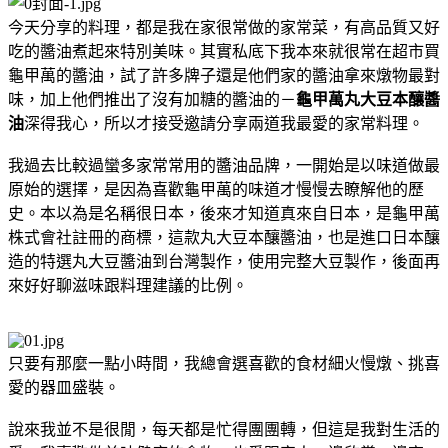
今天分享的料理，都是我在家很常做的家常菜，有高品質又好
吃的醬油煮起來特別美味。其實私底下我本來就很常在超市買
龜甲萬的醬油，試了許多牌子還是他們家的醬油拿來燉物最對
味，加上他們推出了沒有加糖的醬油的－
龜甲萬丸大豆本釀醬
油
深得我心，所以才接受邀請分享兩道我最愛的家常料理。
我過去比較過蠻多家常常用的醬油品牌，一開始是以味道做最
原始的選擇，是因為喜歡龜甲萬的味道才慢慢去瞭解他的歷
史。本以為是名稱很日本，後來才知道真來自日本，是龜甲萬
株式會社註冊的商標，這款丸大豆本釀醬油，也是進口日本釀
造的特選丸大豆醬油到台灣製作，使用完整大豆製作，後面再
來好好聊滋味跟料理建議的比例。
只要有那麼一點小時間，我總會選喜歡的食材細火慢燉、挑喜
愛的器皿盛裝。
說來我並不是很閒，每天都是忙得團團轉，但這是我對生活的