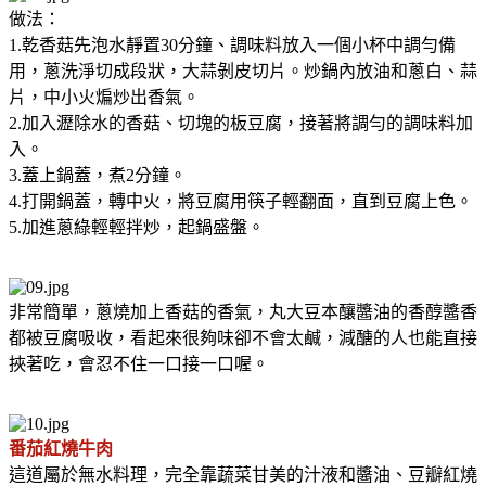
做法：
1.乾香菇先泡水靜置30分鐘、調味料放入一個小杯中調勻備
用，蔥洗淨切成段狀，大蒜剝皮切片。炒鍋內放油和蔥白、蒜
片，中小火煸炒出香氣。
2.加入瀝除水的香菇、切塊的板豆腐，接著將調勻的調味料加
入。
3.蓋上鍋蓋，煮2分鐘。
4.打開鍋蓋，轉中火，將豆腐用筷子輕翻面，直到豆腐上色。
5.加進蔥綠輕輕拌炒，起鍋盛盤。
非常簡單，蔥燒加上香菇的香氣，
丸大豆本釀醬油的香醇醬香
都被豆腐吸收，看起來很夠味卻不會太鹹，減醣的人也能直接
挾著吃，會忍不住一口接一口喔。
番茄紅燒牛肉
這道屬於無水料理，完全靠蔬菜甘美的汁液和醬油、豆瓣紅燒