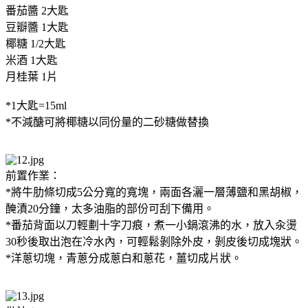
番茄醬 2大匙
豆瓣醬 1大匙
椰糖 1/2大匙
米酒 1大匙
月桂葉 1片
*1大匙=15ml
*不減醣可將椰糖以同份量的二砂糖做替換
前置作業：
*將牛肋條切成5公分寬的寬塊，兩面各灑一層薄鹽和黑胡椒，
醃漬20分鐘，太多油脂的部份可刮下備用。
*番茄背面以刀輕劃十字刀痕，煮一小鍋滾沸的水，放入汆燙
30秒後取出泡在冷水內，可輕鬆剝除外皮，剝皮後切成塊狀。
*洋蔥切塊，青蔥分成蔥白和蔥花，薑切成片狀。