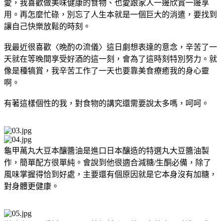
愛，我喜歡做美味健康的食物、也愛跟家人一邊欣賞一邊享
用。再怎麼忙碌，別忘了人生本就是一個巨大的消遣，要找到
讓自己快樂放鬆的時刻。
我最近很喜歡〈晩酌の流儀〉這日劇想表達的意念，辛苦了一
天就在等晚間享受好酒的這一刻，會為了這時刻特別努力。就
像是種犒賞，我辛苦工作了一天也要靠美食療癒我的身心靈
啊。
有著這樣個性的我，對食物的講究還需要說太多嗎，呵呵。
龜甲萬丸大豆本釀醬油是進口日本釀造的特選丸大豆醬油製
作，簡單配方很單純。會說到他很適合減糖/生酮必備，除了
風味掌握得恰到好處，主要還有個原因就是它本身沒有加糖，
對身體更健康。