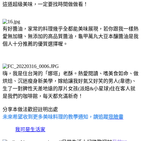
這道超級美味，一定要找時間做做看！
有好醬油，家常的料理幾乎全都能美味展現，若你跟我一樣熱
愛無加糖、無添加的高品質醬油，龜甲萬丸大豆本釀醬油是我
個人十分推薦的優質選擇喔。
嗨，我是住台灣的「娜塔」老酥。熱愛閱讀、嗜美食如命、做
烘焙、沉迷瘦身新美學，嫁給讓我好氣又好笑的男人(韋德)、
生了一對脾性天差地遠的厚片女孩(派妞&小星球)住在客人就
是我們的咖啡館，每天都充滿新奇！
分享本做法歡迎註明出處
未來希望收到更多美味料理的教學通知，請追蹤
我臉書
我可是生活家