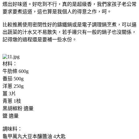
煨出好味道。好吃到不行，真的是超級香，我們家孩子老公常
要求要煮這道，這也算是我個人的得意之作，呵。
比較推薦使用密閉性好的鑄鐵鍋或是電子調理鍋烹煮，可以逼
出蔬菜的汁水又不易散失，若手邊只有一般的鍋子也沒關係，
記得燉的過程還是要補一些水份。
材料：
牛肋條 600g
番茄 500g
洋蔥 250g
薑 3片
青蔥 1枝
黑胡椒粉 適量
鹽 適量
調味料：
龜甲萬丸大豆本釀醬油 4大匙