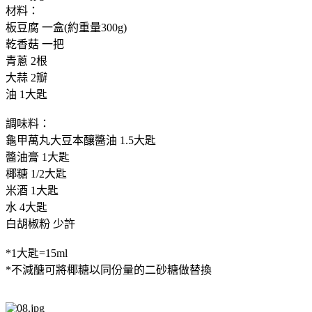
材料：
板豆腐 一盒(約重量300g)
乾香菇 一把
青蔥 2根
大蒜 2瓣
油 1大匙
調味料：
龜甲萬丸大豆本釀醬油 1.5大匙
醬油膏 1大匙
椰糖 1/2大匙
米酒 1大匙
水 4大匙
白胡椒粉 少許
*1大匙=15ml
*不減醣可將椰糖以同份量的二砂糖做替換