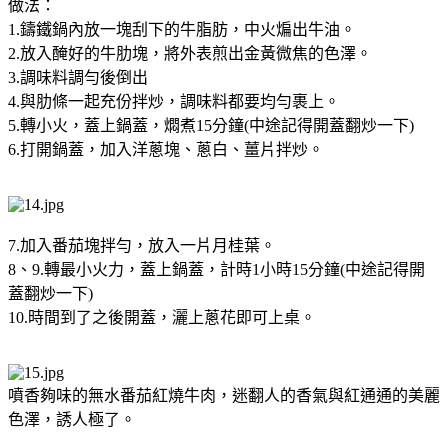
做法：
1.鑄鐵鍋內放一塊刮下的牛脂肪，中火煸出牛油。
2.放入醃好的牛肋塊，將外表煎出金黃微焦的色澤。
3.調味料調勻後倒出
4.與肋條一起充份拌炒，調味料都要均勻裹上。
5.轉小火，蓋上鍋蓋，燜煮15分鐘(中途記得開蓋翻炒一下)
6.打開鍋蓋，加入洋蔥塊、蔥白、薑片拌炒。
7.加入番茄塊拌勻，放入一片月桂葉。
8、9.轉最小火力，蓋上鍋蓋，計時1小時15分鐘(中途記得開
蓋翻炒一下)
10.時間到了之後開蓋，灑上蔥花即可上桌。
噴香夠味的無水番茄紅燒牛肉，迷翻人的香氣與紅通通的美麗
色澤，誘人極了。