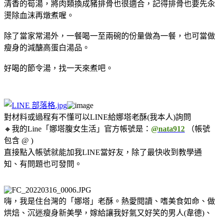
清香的筍湯，將肉類換成豬排骨也很適合，記得排骨也要先汆
燙除血沫再燉煮喔。
除了當家常湯外，一餐喝一至兩碗的份量做為一餐，也可當做
瘦身的減醣高蛋白湯品。
好喝的節令湯，找一天來煮吧。
對材料或過程有不懂可以LINE給娜塔老酥(我本人)詢問
🔸我的Line「娜塔腹女生活」官方帳號是：
@nata912
（帳號
包含 @ )
直接點入帳號就能加我LINE當好友，除了最快收到教學通
知、有問題也可發問。
嗨，我是住台灣的「娜塔」老酥。熱愛閱讀、嗜美食如命、做
烘焙、沉迷瘦身新美學，嫁給讓我好氣又好笑的男人(韋德)、