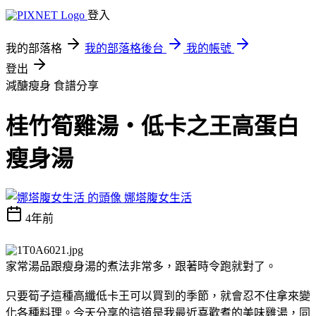
登入
我的部落格
我的部落格後台
我的帳號
登出
減醣瘦身
食譜分享
桂竹筍雞湯‧低卡之王高蛋白
瘦身湯
娜塔腹女生活
4年前
家常湯品跟瘦身湯的煮法非常多，跟著時令跑就對了。
只要筍子這種高纖低卡王可以買到的季節，就會忍不住拿來變
化各種料理。今天分享的這道是我最近喜歡煮的美味雞湯，同