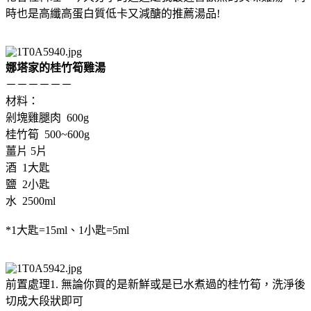
時也是高纖高蛋白質低卡又減醣的推薦湯品!
娜塔家的桂竹筍雞湯
－－－－－－
材料：
剁塊雞腿肉 600g
桂竹筍 500~600g
薑片 5片
酒 1大匙
鹽 2小匙
水 2500ml
*1大匙=15ml、1小匙=5ml
前置處理1. 無論你買的是新鮮或是已水煮過的桂竹筍，洗淨後
切成大段狀即可