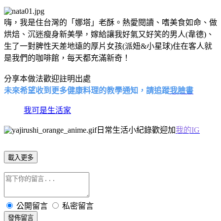
嗨，我是住台灣的「娜塔」老酥。熱愛閱讀、嗜美食如命、做
烘焙、沉迷瘦身新美學，嫁給讓我好氣又好笑的男人(韋德)、
生了一對脾性天差地遠的厚片女孩(派妞&小星球)住在客人就
是我們的咖啡館，每天都充滿新奇！
分享本做法歡迎註明出處
未來希望收到更多健康料理的教學通知，請追蹤
我臉書
我可是生活家
日常生活小紀錄歡迎加
我的IG
載入更多
公開留言
私密留言
發佈留言