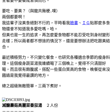
全看要不要養成習慣而已。
要吃、要美？（與龍共舞梗..噗）
兩個都要啊！
我這輩子沒美食絕對不行的，平時看我
臉書
、
ＩＧ
貼那麼多食
物還會不知道我多愛吃嗎，哈。
但美也是一生的追求，再怎麼愛食物都不能忍受吃到身材變形
走樣；所以兩者都不想捨的情況下，還是要想辦法把吃跟美結
合。
最近積極努力，不只變化餐食，也研究各種適合季節的瘦身料
理。這個瘦身蔬菜湯我連續喝了三個晚上，覺得不只清甜好
喝，而且很有飽腹感，搭配一些蛋白質高的食物，晚餐從來沒
餓過是我覺得最讚的地方。
總之超級無敵簡單，三兩下煮好。
減醣蘑菇高麗菜番茄湯
２人份
－－－－－－－－