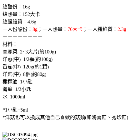
總醣份：16g
總熱量：152大卡
總纖維質：4.6g
一人份醣份：
8g
；一人熱量：
76大卡
；一人纖維質：
2.3g
－－－－－－－－
材料：
高麗菜 2~3大片(約100g)
洋蔥(中) 1/2顆(約100g)
番茄(中) 120g(約1顆)
洋菇(中) 8個(約80g)
橄欖油 1小匙
海鹽 1/2小匙
水 1000ml
*1小匙=5ml
*洋菇也可以換成其他自己喜歡的菇類(如鴻喜菇、秀珍菇)