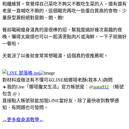
和纖維質。常覺得自己菜吃不夠又不敢吃生菜的人，還有還有
老是一直喊吃不飽的，這個喝完再吃一些蛋白質高的食物、少
量原型澱粉絕對是飽、飽、飽!
餐前喝碗瘦身湯真的是很棒的招，幫我度過好幾次易餓的夜
晚。懶得太麻煩也可以一起清燙點肉片或海鮮，一下子就做好
一餐啦。
天氣涼了以後就會常常想喝湯，這個真的很推薦呢。
對材料或做法有不懂可以LINE給娜塔老酥(我本人)詢問
🔸我的Line「娜塔腹女生活」官方帳號是：
@nata912
（帳號
包含 @ )
直接點入帳號就能加我LINE當好友，除了最快收到教學通
知、有問題也可發問。
→更多瘦身湯教學←