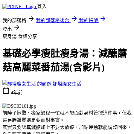
登入
我的部落格
我的部落格後台
我的帳號
登出
瘦身湯
食譜分享
基礎必學瘦肚瘦身湯：減醣蘑
菇高麗菜番茄湯(含影片)
娜塔腹女生活
4年前
前陣子懶散、搬家過程一忙就不想面對身材管控這件事，但我
這易胖體質還是要面對事實。
其實只要認真減醣加上不要太放縱、加點運動就能調整回來，