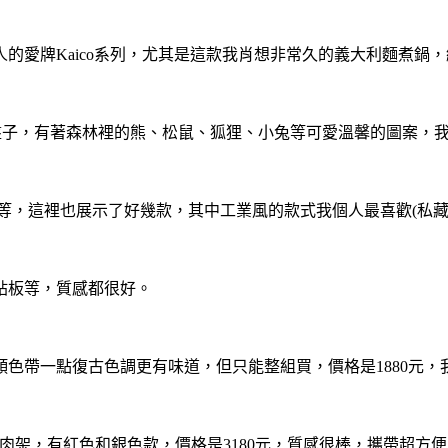
的愛牌Kaico系列，尤其是這款我肖想非常久的義大利麵煮鍋
gville盤子，有著森林裡的熊、松鼠、狐狸、小兔等可愛溫馨的圖
瓷杯等，這裡也展示了好幾款，其中工業風的款式我個人最喜歡(私
砧板等，質感都很好。
色帶一點復古色調更有味道，但只能整組買，價格是1880元，
隨身烤肉架，有紅色和銀色款，價格是3180元，質感很棒，攜帶超方