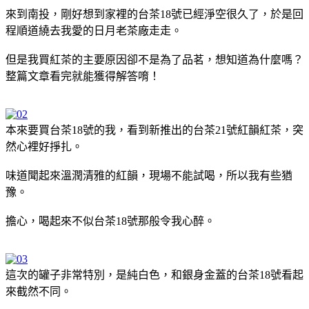
來到南投，剛好想到家裡的台茶18號已經淨空很久了，於是回
程順道繞去我愛的日月老茶廠走走。
但是我買紅茶的主要原因卻不是為了品茗，想知道為什麼嗎？
整篇文章看完就能獲得解答唷！
本來要買台茶18號的我，看到新推出的台茶21號紅韻紅茶，突
然心裡好掙扎。
味道聞起來溫潤清雅的紅韻，現場不能試喝，所以我有些猶
豫。
擔心，喝起來不似台茶18號那般令我心醉。
這次的罐子非常特別，是純白色，和銀身金蓋的台茶18號看起
來截然不同。