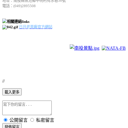
地址：南投縣魚池鄉中明村有水巷38號
電話：(049)2895508
日月老茶廠官方網站
//
載入更多
公開留言
私密留言
發佈留言