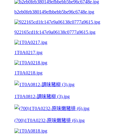
b2eb0feb380149efbbebb5be96c6748e.jpg
922165cd1fc147e9a06138c0777a9615.jpg
1T0A0217.jpg
1T0A0218.jpg
1T0A0812-調味豬柳 (3).jpg
(700)1T0A0232-原味嫩豬排 (6).jpg