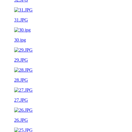
31.JPG
30.jpg
29.JPG
28.JPG
27.JPG
26.JPG