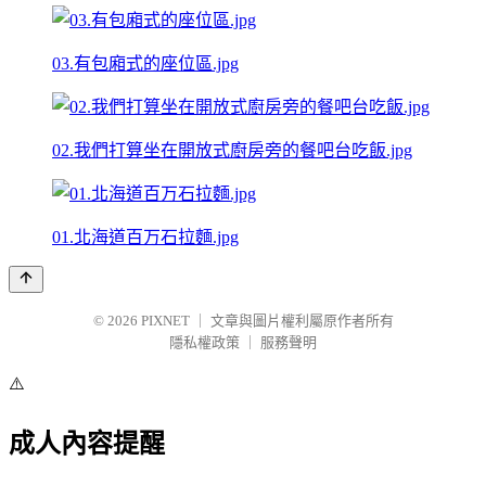
03.有包廂式的座位區.jpg
02.我們打算坐在開放式廚房旁的餐吧台吃飯.jpg
01.北海道百万石拉麵.jpg
© 2026
PIXNET
｜
文章與圖片權利屬原作者所有
隱私權政策
｜
服務聲明
⚠️
成人內容提醒